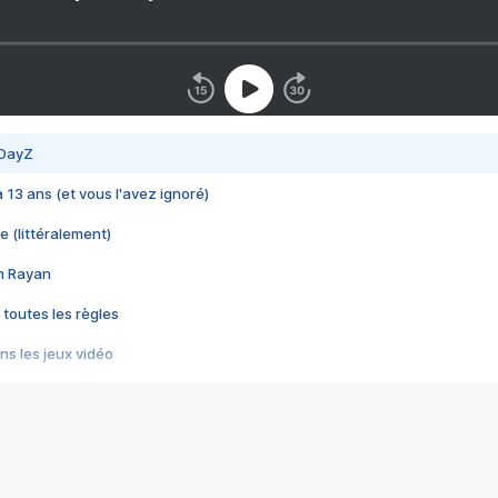
 DayZ
 a 13 ans (et vous l'avez ignoré)
e (littéralement)
im Rayan
 toutes les règles
s les jeux vidéo
us choquant de Rockstar ? - Le scandale BULLY
e plus moche de Steam
du RÊVE tourne au CAUCHEMAR