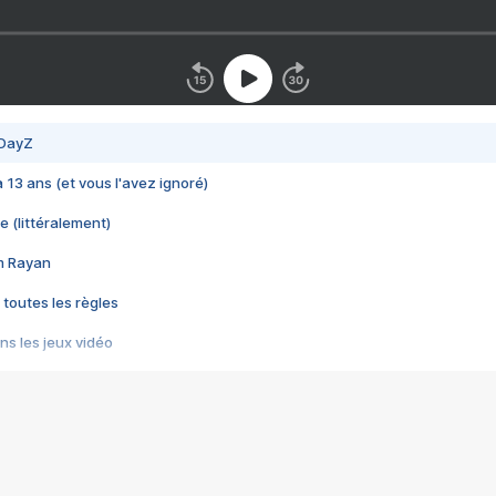
 DayZ
 a 13 ans (et vous l'avez ignoré)
e (littéralement)
im Rayan
 toutes les règles
s les jeux vidéo
us choquant de Rockstar ? - Le scandale BULLY
e plus moche de Steam
du RÊVE tourne au CAUCHEMAR